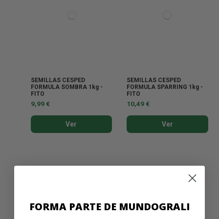
SEMILLAS CESPED
SEMILLAS CESPED
FORMULA SOMBRA 1kg -
FORMULA SPARRING 1kg -
FITO
FITO
9,99 €
10,49 €
Ver
Ver
FORMA PARTE DE MUNDOGRALI