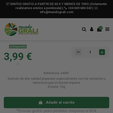
📦 ENVÍOS GRATIS A PARTIR DE 60 € Y MENOS DE 15KG (Solamente
realizamos envíos a península) | 📞 +34 669 684 342 | ✉️
info@mundograli.com
Sustrato para Bonsais 5l -
0
Compo
Disponible
3,99 €
()
Referencia:
04581
Sustrato de alta calidad preparado especialmente con los nutrientes y
estructura que un bonsai requiere
Envase: 1Kg
Añadir al carrito
*Envíos gratis para pedidos mayores a 60€