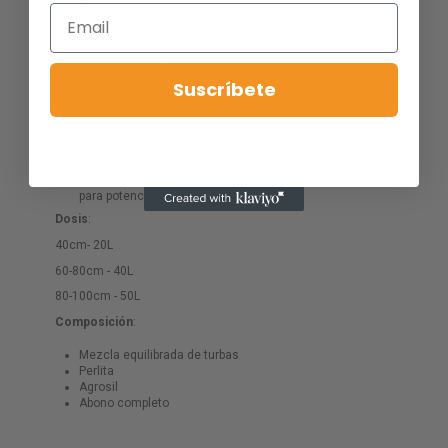
Repartir las semillas de forma homogénea
Cubrir con otra capa de sustrato, volviendo a presionar
Regar ligeramente
Cuando los brotes ya surgen, se pueden plantar de
forma individual siguiendo el mismo sistema
Suscríbete
Sembrar esquejes:
Plantar los esquejes de foma homogénea a una
distancia similar
Regar de forma abundante
Mantener la humedad y la temperatura del sustrato
para potenciar el enraizamiento
Dosis
:
40cm- 20L
60-80cm - 40L
80-100cm - 50L
Composición
:
Mezcla equilibrada de turbas
Perlita
Agrosil
Abono completo