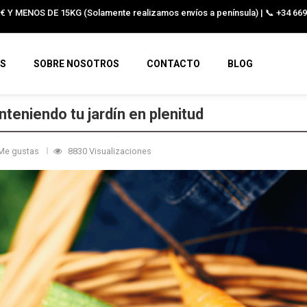
 Y MENOS DE 15KG (Solamente realizamos envíos a península) | 📞 +34 66
S
SOBRE NOSOTROS
CONTACTO
BLOG
nteniendo tu jardín en plenitud
Me gustas
8830 Visualizaciones