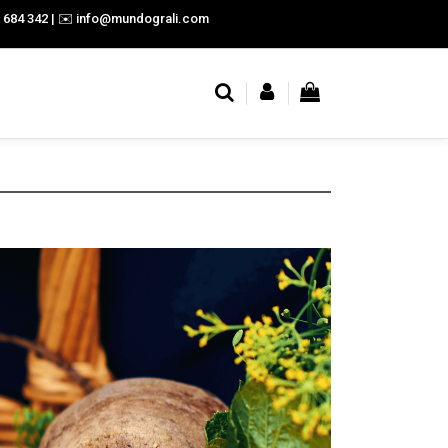
9 684 342 | ✉️ info@mundograli.com