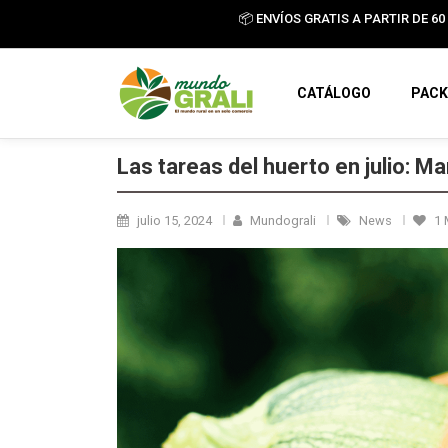
📦 ENVÍOS GRATIS A PARTIR DE 60 €
CATÁLOGO
PACK
Las tareas del huerto en julio: Ma
julio 15, 2024
Mundograli
News
1